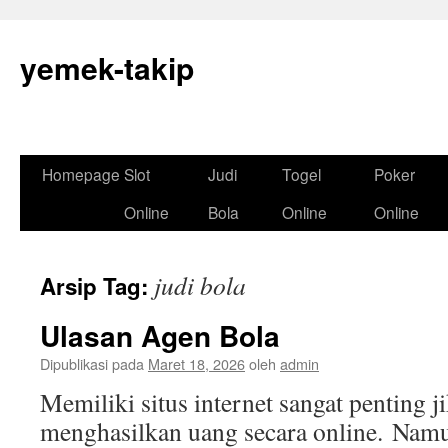
Langsung
ke
yemek-takip
isi
Homepage
Slot
Judi
Togel
Poker
Online
Bola
Online
Online
judi bola
Arsip Tag:
Ulasan Agen Bola
Dipublikasi pada
Maret 18, 2026
oleh
admin
Memiliki situs internet sangat penting j
menghasilkan uang secara online. Namun