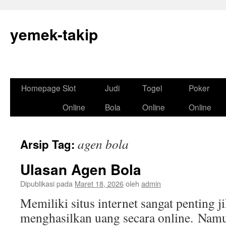
Langsung
ke
yemek-takip
isi
Homepage
Slot
Judi
Togel
Poker
Online
Bola
Online
Online
agen bola
Arsip Tag:
Ulasan Agen Bola
Dipublikasi pada
Maret 18, 2026
oleh
admin
Memiliki situs internet sangat penting j
menghasilkan uang secara online. Namun