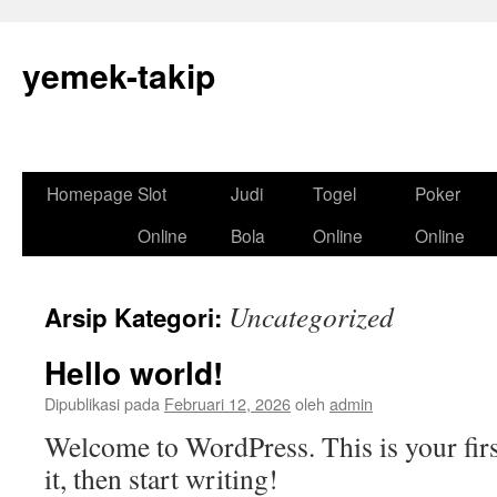
Langsung
ke
yemek-takip
isi
Homepage
Slot
Judi
Togel
Poker
Online
Bola
Online
Online
Uncategorized
Arsip Kategori:
Hello world!
Dipublikasi pada
Februari 12, 2026
oleh
admin
Welcome to WordPress. This is your first
it, then start writing!