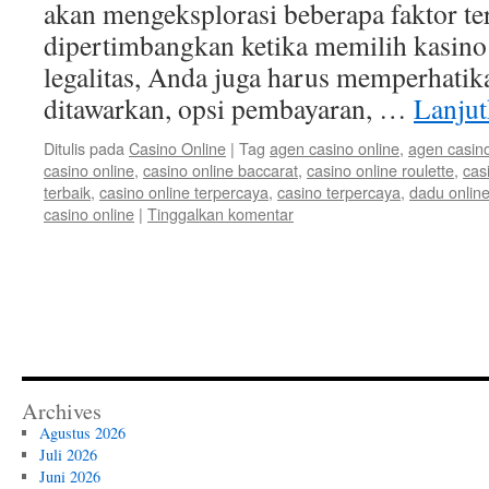
akan mengeksplorasi beberapa faktor te
dipertimbangkan ketika memilih kasino 
legalitas, Anda juga harus memperhati
ditawarkan, opsi pembayaran, …
Lanju
Ditulis pada
Casino Online
|
Tag
agen casino online
,
agen casin
casino online
,
casino online baccarat
,
casino online roulette
,
cas
terbaik
,
casino online terpercaya
,
casino terpercaya
,
dadu onlin
casino online
|
Tinggalkan komentar
Archives
Agustus 2026
Juli 2026
Juni 2026