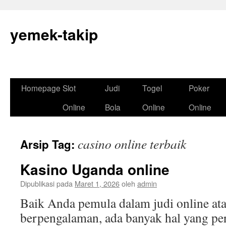
Langsung
ke
yemek-takip
isi
Homepage
Slot
Judi
Togel
Poker
Online
Bola
Online
Online
casino online terbaik
Arsip Tag:
Kasino Uganda online
Dipublikasi pada
Maret 1, 2026
oleh
admin
Baik Anda pemula dalam judi online ata
berpengalaman, ada banyak hal yang perl