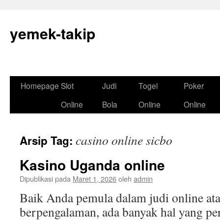
Langsung
ke
yemek-takip
isi
Homepage
Slot
Judi
Togel
Poker
Online
Bola
Online
Online
casino online sicbo
Arsip Tag:
Kasino Uganda online
Dipublikasi pada
Maret 1, 2026
oleh
admin
Baik Anda pemula dalam judi online ata
berpengalaman, ada banyak hal yang perl