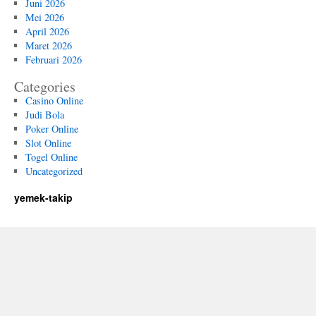
Juni 2026
Mei 2026
April 2026
Maret 2026
Februari 2026
Categories
Casino Online
Judi Bola
Poker Online
Slot Online
Togel Online
Uncategorized
yemek-takip