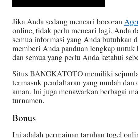
Jika Anda sedang mencari bocoran
Age
online, tidak perlu mencari lagi. Anda
semua informasi yang Anda butuhkan di 
memberi Anda panduan lengkap untuk b
dan semua yang perlu Anda ketahui seb
Situs BANGKATOTO memiliki sejumla
termasuk pendaftaran yang mudah dan o
aman. Ini juga menawarkan berbagai m
turnamen.
Bonus
Ini adalah permainan taruhan togel onli