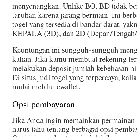
menyenangkan. Unlike BO, BD tidak be
taruhan karena jarang bermain. Ini ber
togel yang tersedia di bandar darat, ya
KEPALA (3D), dan 2D (Depan/Tengah/
Keuntungan ini sungguh-sungguh men
kalian. Jika kamu membuat rekening ter
melakukan deposit jumlah kebebasan hi
Di situs judi togel yang terpercaya, kalia
mulai melalui ewallet.
Opsi pembayaran
Jika Anda ingin memainkan permainan t
harus tahu tentang berbagai opsi pembay